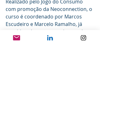
Realizado pelo Jogo do Consumo 
com promoção da Neoconnection, o 
curso é coordenado por Marcos 
Escudeiro e Marcelo Ramalho, já 
considerado o curso mais completo 
de Gerente de Supermercado do 
Brasil, e por isso está imperdível! 
Conheça a nova turma e seus 
organizadores!!!
Posts recentes
Ver tudo