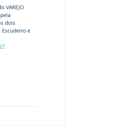
do VAREJO 
pela 
s dois 
 Escudeiro e 
/?