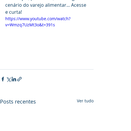
cenário do varejo alimentar... Acesse 
e curta!
https://www.youtube.com/watch?
v=Wmzq7UzMt3o&t=391s
Posts recentes
Ver tudo