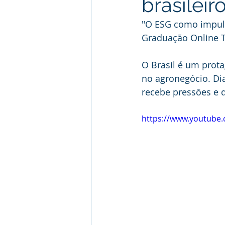
brasileir
"O ESG como impuls
Graduação Online T
O Brasil é um prot
no agronegócio. Dia
recebe pressões e d
https://www.youtub