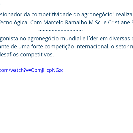
o
ionador da competitividade do agronegócio" realiza
ecnológica. Com Marcelo Ramalho M.Sc. e Cristiane 
······························
agonista no agronegócio mundial e líder em diversas
nte de uma forte competição internacional, o setor n
esafios competitivos.
e.com/watch?v=OpmJHcpNGzc