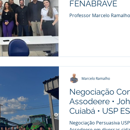
FENABRAVE
Professor Marcelo Ramalh
Marcelo Ramalho
Negociação Con
Assodeere • Jo
Cuiabá • USP E
Negociação Persuasiva USP 
Assodeere em diversas cida