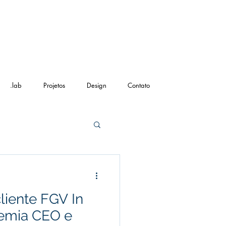
.lab
Projetos
Design
Contato
liente FGV In
emia CEO e