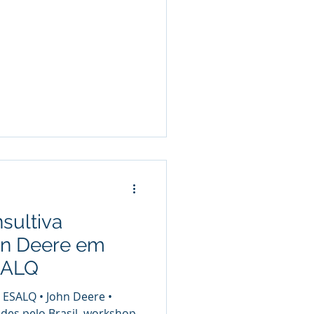
o
sultiva
hn Deere em
SALQ
ESALQ • John Deere •
des pelo Brasil, workshop