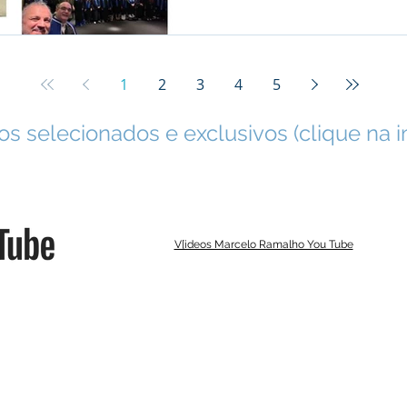
1
2
3
4
5
s selecionados e exclusivos (clique na 
V[ideos Marcelo Ramalho You Tube