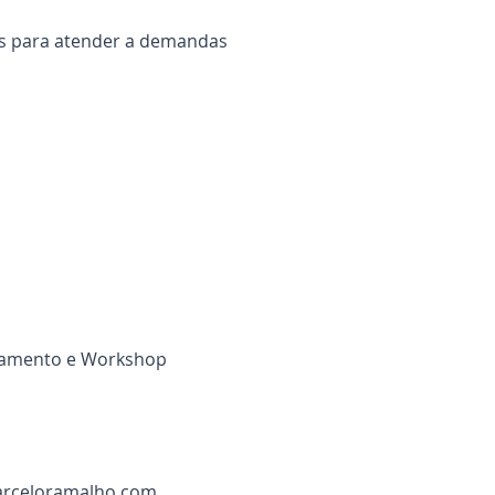
s para atender a demandas
einamento e Workshop
rceloramalho.com