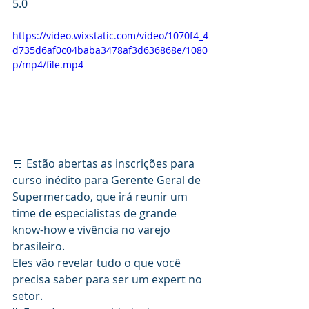
5.0 
https://video.wixstatic.com/video/1070f4_4
d735d6af0c04baba3478af3d636868e/1080
p/mp4/file.mp4
🛒 Estão abertas as inscrições para 
curso inédito para Gerente Geral de 
Supermercado, que irá reunir um 
time de especialistas de grande 
know-how e vivência no varejo 
brasileiro.
Eles vão revelar tudo o que você 
precisa saber para ser um expert no 
setor.