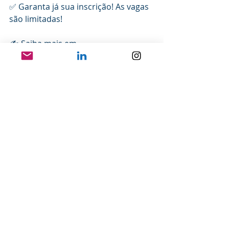
✅ Garanta já sua inscrição! As vagas 
são limitadas! 
✍️ Saiba mais em 
www.sympla.com.br, pelo e-mail 
contato@marceloramalho.com ou 
whatsapp 41 99109-7011 / 99101-
0830
Posts recentes
Ver tudo