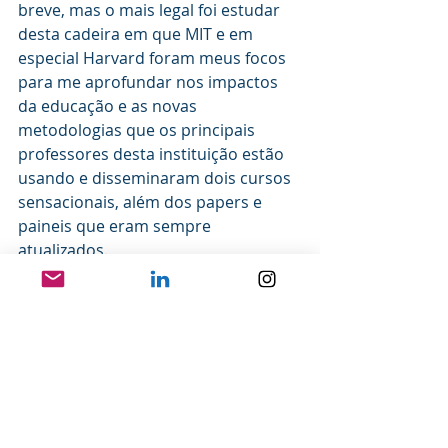
breve, mas o mais legal foi estudar 
desta cadeira em que MIT e em 
especial Harvard foram meus focos 
para me aprofundar nos impactos 
da educação e as novas 
metodologias que os principais 
professores desta instituição estão 
usando e disseminaram dois cursos 
sensacionais, além dos papers e 
paineis que eram sempre 
atualizados. 
Tenho mudado de direção,  de 
velocidade e resgatando projetos 
antigos,  avaliando projetos atuais 
em que coloco mais foco ou não...
A pandemia é uma tragédia, mas eu 
estou buscando melhorar a cada 
dia, como pessoa, professor e 
consultor...