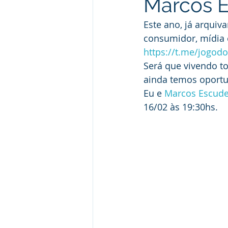
Marcos E
Este ano, já arquiv
consumidor, mídia 
https://t.me/jogo
Será que vivendo t
ainda temos oport
Eu e 
Marcos Escude
16/02 às 19:30hs.